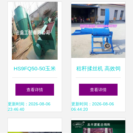
略
责任公司专业分享
HS9FQ50-50玉米
秸秆揉丝机 高效饲
秸秆饲料粉碎机 山
料加工设备介绍
查看详情
查看详情
东曲阜宏燊工贸的
更新时间：2026-08-06
更新时间：2026-08-06
23:46:40
06:44:20
可靠选择