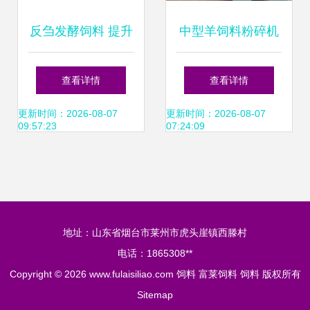
反刍发酵饲料 提升
中型羊饲料粉碎机
畜牧生产效益的创
与大型双沙克龙粉
查看详情
查看详情
新选择
碎机 多功能杂草粉
更新时间：2026-08-07
更新时间：2026-08-07
09:57:23
07:24:09
碎机的价格、厂家
与选购指南
地址：山东省烟台市莱州市虎头崖镇西滕村
电话：1865308**
Copyright © 2026
www.fulaisiliao.com
饲料
富莱饲料
饲料
版权所有
Sitemap